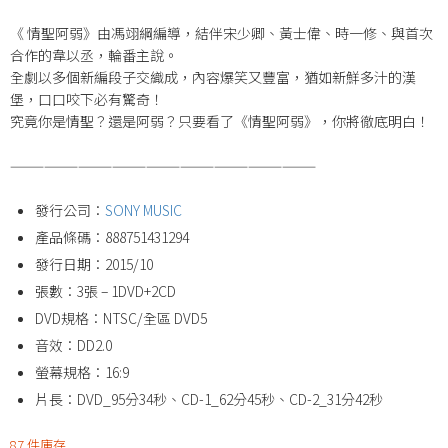
《 情聖阿弱》由馮翊綱編導，結伴宋少卿、黃士偉、時一修、與首次
合作的韋以丞，輪番主說。
全劇以多個新編段子交織成，內容爆笑又豐富，猶如新鮮多汁的漢
堡，口口咬下必有驚奇！
究竟你是情聖？還是阿弱？只要看了《情聖阿弱》，你將徹底明白！
———————————————————————————
發行公司：
SONY MUSIC
產品條碼：888751431294
發行日期：2015/10
張數：3張 – 1DVD+2CD
DVD規格：NTSC/全區 DVD5
音效：DD2.0
螢幕規格：16:9
片長：DVD_95分34秒、CD-1_62分45秒、CD-2_31分42秒
87 件庫存