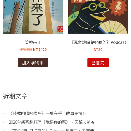
笑神來了
《瓦舍說點兒好聽的》Podcast
NT$
459
NT$
420
NT$
0
加入購物車
已售完
近期文章
《啖噓呵嘻吸吹呼》一扇在手，故事歪樓✨
2026全新喜劇料理《我是你的菜》，天菜必搶🔥
《瓦舍說點兒好聽的》Podcast 每週二、五更新