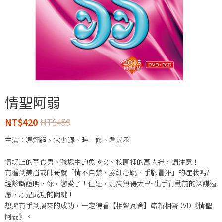
情聖阿弱
NT$
420
NT$
459
主演：馮翊綱、宋少卿、時一修、韋以丞
情場上的草食男、職場中的魚乾女、校園裡的萬人迷，請注意！
有看到美眉或帥哥就「情不自禁、臉紅心跳、手腳冒汗」的症狀嗎?
經診斷證明，你，戀愛了！但是，別高興得太早~出手行動前的深謀遠
慮，才是成功的關鍵！
想擁有手到擒來的成功，一定得看【相聲瓦舍】嶄新相聲DVD《情聖
阿弱》。