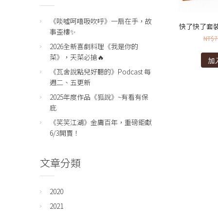
《啖噓呵嘻吸吹呼》一扇在手，故
快了快了套裝
事歪樓✨
NT$
7
2026全新喜劇料理《我是你的
菜》，天菜必搶🔥
加
《瓦舍說點兒好聽的》Podcast 每
週二、五更新
2025年度作品《狐說》~有看有保
庇
《笑笑江湖》金庸百年，重磅鉅獻
6/3開賣！
文章分類
2020
2021