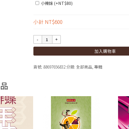
小辣妹 (+
NT$
80
)
小計
NT$600
數
量
加入購物車
貨號:
88697656832
分類:
全部商品
,
專輯
商品