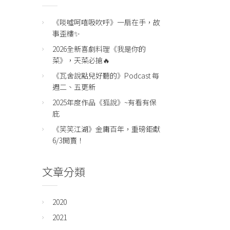
《啖噓呵嘻吸吹呼》一扇在手，故
事歪樓✨
2026全新喜劇料理《我是你的
菜》，天菜必搶🔥
《瓦舍說點兒好聽的》Podcast 每
週二、五更新
2025年度作品《狐說》~有看有保
庇
《笑笑江湖》金庸百年，重磅鉅獻
6/3開賣！
文章分類
2020
2021