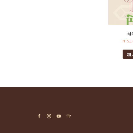
緋
NT$
1,
加