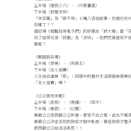
上半場〈還我三八〉、〈什麼畫面〉
下半場〈舒服涼快〉
「宋百萬」及「蔣不停」七嘴八舌說故事，悠遊在杭州
到哪了？？
還記得《相聲說垮鬼子們》的好朋友「舒大春」跟「
到了結拜兄弟「舒服」及「涼快」，他們究竟是何干
事呢？
《戰國廁前傳》
上半場〈想樂〉、〈飛魚王〉
下半場〈北七烙賽〉
人生自古誰無「屎」！回憶中的眷村生活總是無限美
「北七烙賽」嗎？
《公公徹夜未眠》
上半場〈走狗〉、〈喪鐘〉、〈奴才〉
下半場〈東西〉、〈幻覺〉
東廠公公受西廠公公所害，蒙受不白之冤，此仇不報
東廠公公決定派他的狗奴才暗中臥底，要這狗奴才整
把西廠公公給活活氣死！！