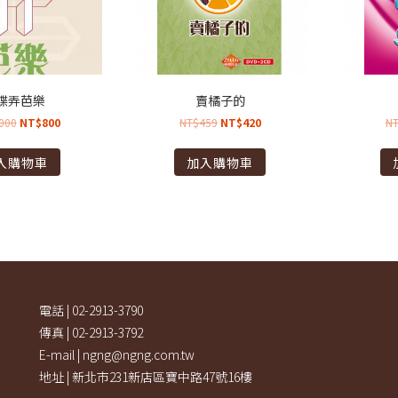
蝶弄芭樂
賣橘子的
000
NT$
800
NT$
459
NT$
420
N
入購物車
加入購物車
電話 | 02-2913-3790
傳真 | 02-2913-3792
E-mail | ngng@ngng.com.tw
地址 | 新北市231新店區寶中路47號16樓