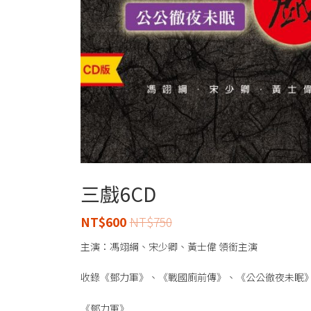
三戲6CD
NT$
600
NT$
750
主演：馮翊綱、宋少卿、黃士偉 領銜主演
收錄《鄧力軍》、《戰國廁前傳》、《公公徹夜未眠
《鄧力軍》