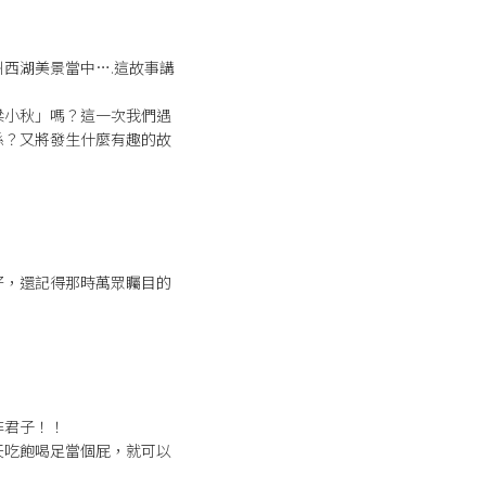
西湖美景當中….這故事講
梁小秋」嗎？這一次我們遇
係？又將發生什麼有趣的故
好，還記得那時萬眾矚目的
非君子！！
天吃飽喝足當個屁，就可以