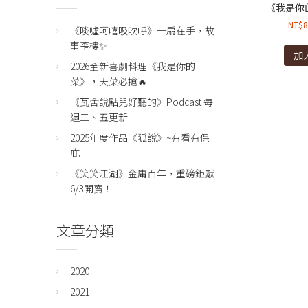
《我是你
NT$
8
《啖噓呵嘻吸吹呼》一扇在手，故
事歪樓✨
加
2026全新喜劇料理《我是你的
菜》，天菜必搶🔥
《瓦舍說點兒好聽的》Podcast 每
週二、五更新
2025年度作品《狐說》~有看有保
庇
《笑笑江湖》金庸百年，重磅鉅獻
6/3開賣！
文章分類
2020
2021