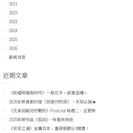
2021
2022
2023
2024
2025
2026
最新消息
近期文章
《啖噓呵嘻吸吹呼》一扇在手，故事歪樓✨
2026全新喜劇料理《我是你的菜》，天菜必搶🔥
《瓦舍說點兒好聽的》Podcast 每週二、五更新
2025年度作品《狐說》~有看有保庇
《笑笑江湖》金庸百年，重磅鉅獻6/3開賣！