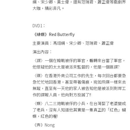
綱、宋少卿、黃士偉，還有范瑞君、蕭正偉等戲劇界
大咖，精彩非凡。
DVD1：
《緋蝶》Red Butterfly
主要演員：馮翊綱、宋少卿、范瑞君、蕭正偉
演出內容：
〈諜〉一個在韓戰被俘的軍官，輾轉來台當了軍官，
他懷疑他的太太是被派來監督的，他是一個匪諜?
〈碟〉在香港外商公司工作的先生，每次回台都要急
急忙忙地回香港，甚至帶著傷痕，宛如飛碟一樣來去
無蹤，直至有一天他的家人被告知他是被派到對岸工
作的諜報人員，他向對方投誠了!!
〈蝶〉八二三炮戰被俘的小兵，在台灣娶了老婆變成
了老兵，沒有人知道他其實是一隻真正的「紅色」蝴
蝶，紅色的喔!
《弄》Nong