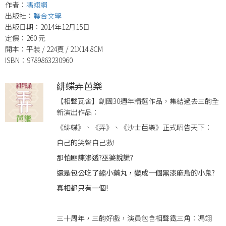
作者：
馮翊綱
出版社：
聯合文學
出版日期：2014年12月15日
定價：260 元
開本：平裝 / 224頁 / 21X14.8CM
ISBN：9789863230960
緋蝶弄芭樂
【相聲瓦舍】創團30週年精選作品，集結過去三齣全
新演出作品：
《緋蝶》、《弄》、《沙士芭樂》正式昭告天下：
自己的笑聲自己救!
那怕匪諜滲透?巫婆說謊?
還是包公吃了縮小藥丸，變成一個黑漆麻烏的小鬼?
真相都只有一個!
三十周年，三齣好戲，演員包含相聲鐵三角：馮翊