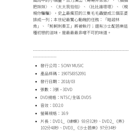
風雨中的小精靈，合力演出〈哥哥弄弟弟〉、〈抽抽
把妹妹〉、〈太太我怕怕〉、〈比比誰壞壞〉、〈親
親你騙騙〉，史上最瘋狂的三隻毛毛蟲變成三個巫婆
排成一列；本世紀最驚心動魄的任務：「暗殺林
肯」、「荊軻刺秦王」將被執行；還有沙士配芭樂這
種初戀的滋味，是最最最非嚐不可的味道。
-----------------------------------------------------------------
----------------
發行公司：
SONY MUSIC
產品條碼：190758352091
發行日期：2018/03
張數：3張 – 3DVD
DVD規格：NTSC/全區 DVD5
音效：DD2.0
螢幕規格：16:9
片長：DVD1_《緋蝶》93分32秒、DVD2_《弄》
102分48秒、DVD3_《沙士芭樂》97分34秒