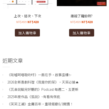
上次、這次、下次
誰殺了羅伯特?
NT$
459
NT$
420
NT$
459
NT$
420
加入購物車
加入購物車
近期文章
《啖噓呵嘻吸吹呼》一扇在手，故事歪樓✨
2026全新喜劇料理《我是你的菜》，天菜必搶🔥
《瓦舍說點兒好聽的》Podcast 每週二、五更新
2025年度作品《狐說》~有看有保庇
《笑笑江湖》金庸百年，重磅鉅獻6/3開賣！