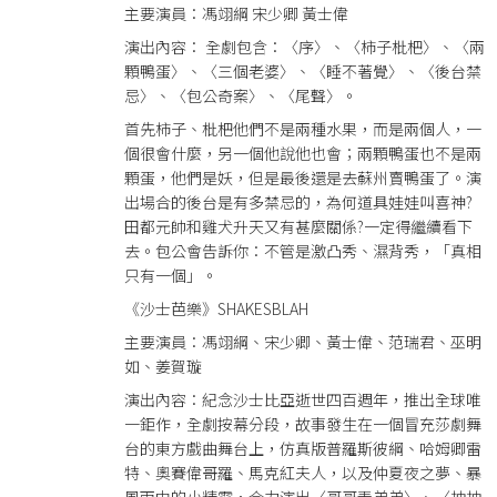
主要演員：馮翊綱 宋少卿 黃士偉
演出內容： 全劇包含：〈序〉、〈柿子枇杷〉、〈兩
顆鴨蛋〉、〈三個老婆〉、〈睡不著覺〉、〈後台禁
忌〉、〈包公奇案〉、〈尾聲〉。
首先柿子、枇杷他們不是兩種水果，而是兩個人，一
個很會什麼，另一個他說他也會；兩顆鴨蛋也不是兩
顆蛋，他們是妖，但是最後還是去蘇州賣鴨蛋了。演
出場合的後台是有多禁忌的，為何道具娃娃叫喜神?
田都元帥和雞犬升天又有甚麼關係?一定得繼續看下
去。包公會告訴你：不管是激凸秀、濕背秀，「真相
只有一個」。
《沙士芭樂》SHAKESBLAH
主要演員：馮翊綱、宋少卿、黃士偉、范瑞君、巫明
如、姜賀璇
演出內容：紀念沙士比亞逝世四百週年，推出全球唯
一鉅作，全劇按幕分段，故事發生在一個冒充莎劇舞
台的東方戲曲舞台上，仿真版普羅斯彼綱、哈姆卿雷
特、奧賽偉哥羅、馬克紅夫人，以及仲夏夜之夢、暴